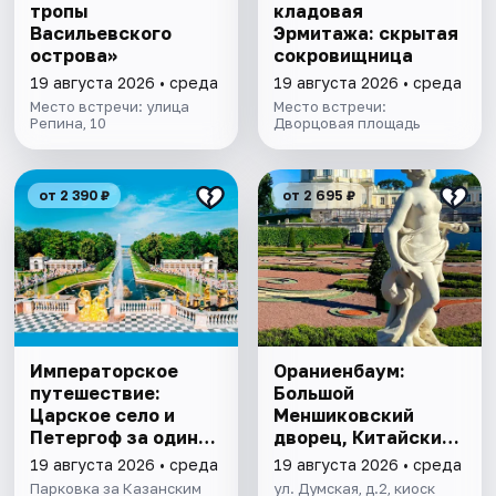
тропы
кладовая
Васильевского
Эрмитажа: скрытая
острова»
сокровищница
19 августа 2026 • среда
19 августа 2026 • среда
Место встречи: улица
Место встречи:
Репина, 10
Дворцовая площадь
от 2 390 ₽
от 2 695 ₽
Императорское
Ораниенбаум:
путешествие:
Большой
Царское село и
Меншиковский
Петергоф за один
дворец, Китайский
день
дворец, парк
19 августа 2026 • среда
19 августа 2026 • среда
Парковка за Казанским
ул. Думская, д.2, киоск