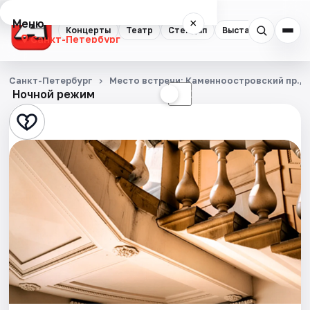
Меню
×
Концерты
Театр
Стендап
Выставки
Квест
Санкт-Петербург
Концерты
Санкт-Петербург
Место встречи: Каменноостровский пр., д.
Ночной режим
☀
☾
Театр
Стендап
Выставки
Квесты
Экскурсии
Спорт
События