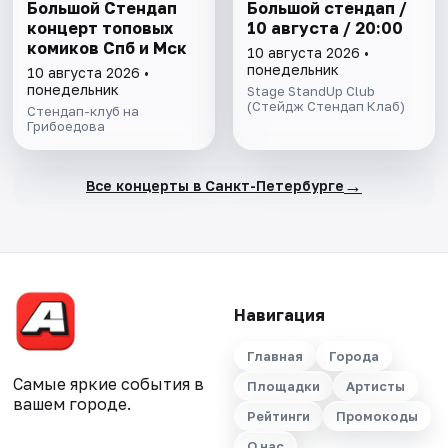
Большой Стендап
Большой стендап /
концерт топовых
10 августа / 20:00
комиков Спб и Мск
10 августа 2026 •
понедельник
10 августа 2026 •
понедельник
Stage StandUp Club
(Стейдж Стендап Клаб)
Стендап-клуб на
Грибоедова
→
Все концерты в Санкт-Петербурге
Навигация
Главная
Города
Самые яркие события в
Площадки
Артисты
вашем городе.
Рейтинги
Промокоды
О нас