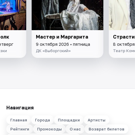
волк
Мастер и Маргарита
Страсти
етверг
9 октября 2026 • пятница
8 октября
азки
ДК «Выборгский»
Театр Ком
Навигация
Главная
Города
Площадки
Артисты
Рейтинги
Промокоды
О нас
Возврат билетов