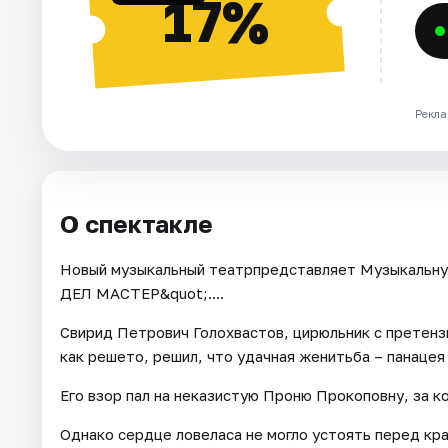
17%
Рекла
О спектакле
Новый музыкальный театрпредставляет Музыкал
ДЕЛ МАСТЕР&quot;....
Свирид Петрович Голохвастов, цирюльник с претенз
как решето, решил, что удачная женитьба – панацея 
Его взор пал на неказистую Проню Прокоповну, за к
Однако сердце ловеласа не могло устоять перед кра