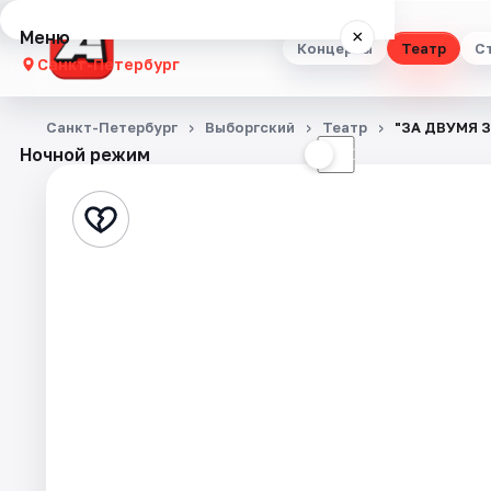
Меню
×
Концерты
Театр
С
Санкт-Петербург
Концерты
Санкт-Петербург
Выборгский
Театр
"ЗА ДВУМЯ 
Ночной режим
☀
☾
Театр
Стендап
Выставки
Квесты
Экскурсии
Спорт
События