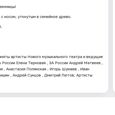
венницы!
и с носом, уткнутым в семейное древо.
.
аняты артисты Нового музыкального театра и ведущие
 России Елена Терновая , ЗА России Андрей Матвеев ,
я , Анастасия Полянская , Игорь Шумаев , Иван
Гришин , Андрей Сунцов , Дмитрий Лютов; Артисты