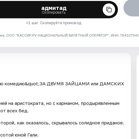
адмитад
Скопировать
1 шаг. Скопируйте промокод
ма. ООО "КАССИР.РУ-НАЦИОНАЛЬНЫЙ БИЛЕТНЫЙ ОПЕРАТОР", ИНН: 7841075409
ьную комедию&quot;ЗА ДВУМЯ ЗАЙЦАМИ или ДАМСКИХ
ией на аристократа, но с карманом, продырявленным
от всех бед.
оторой, как оказалось, скрывалось солидное приданое.
сотой юной Гали.