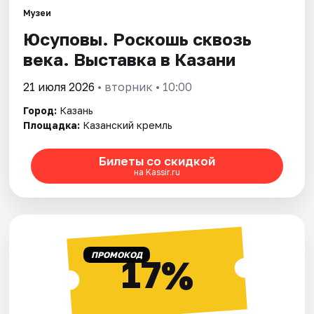
Музеи
Юсуповы. Роскошь сквозь
Города
века. Выставка в Казани
Площадки
21 июля 2026
• вторник • 10:00
Артисты
Город:
Казань
Площадка:
Казанский кремль
Рейтинги
Билеты со скидкой
на Kassir.ru
ПРОМОКОД
17%