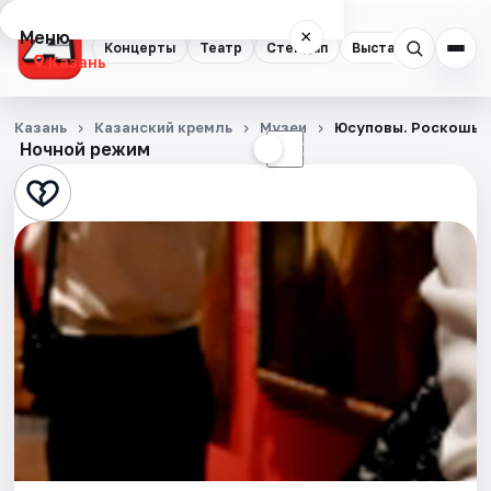
Меню
×
Концерты
Театр
Стендап
Выставки
Квест
Казань
Концерты
Казань
Казанский кремль
Музеи
Юсуповы. Роскошь с
Ночной режим
☀
☾
Театр
Стендап
Выставки
Квесты
Экскурсии
Спорт
События