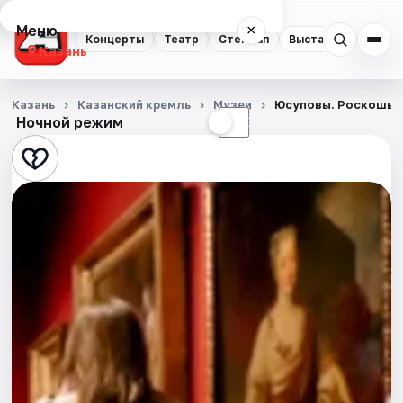
Меню
×
Концерты
Театр
Стендап
Выставки
Квест
Казань
Концерты
Казань
Казанский кремль
Музеи
Юсуповы. Роскошь с
Ночной режим
☀
☾
Театр
Стендап
Выставки
Квесты
Экскурсии
Спорт
События