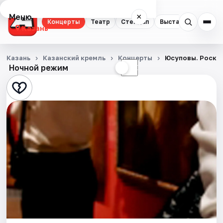
Меню
×
Концерты
Театр
Стендап
Выставки
Квест
Казань
Концерты
Казань
Казанский кремль
Концерты
Юсуповы. Роскош
Ночной режим
☀
☾
Театр
Стендап
Выставки
Квесты
Экскурсии
Спорт
События