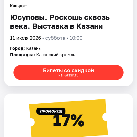
Концерт
Юсуповы. Роскошь сквозь
Города
века. Выставка в Казани
Площадки
11 июля 2026
• суббота • 10:00
Артисты
Город:
Казань
Площадка:
Казанский кремль
Рейтинги
Билеты со скидкой
на Kassir.ru
ПРОМОКОД
17%