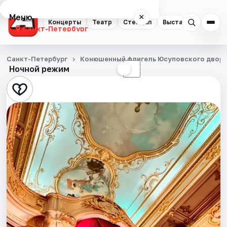
Меню
×
Концерты
Театр
Стендап
Выставки
Квест
Санкт-Петербург
Концерты
Санкт-Петербург
Конюшенный флигель Юсуповского двор
Ночной режим
☀
☾
Театр
Стендап
Выставки
Квесты
Экскурсии
Спорт
События