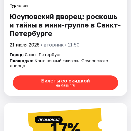
Туристам
Юсуповский дворец: роскошь
Города
и тайны в мини-группе в Санкт-
Площадки
Петербурге
Артисты
21 июля 2026
• вторник • 11:50
Город:
Санкт-Петербург
Рейтинги
Площадка:
Конюшенный флигель Юсуповского
дворца
Билеты со скидкой
на Kassir.ru
ПРОМОКОД
17%