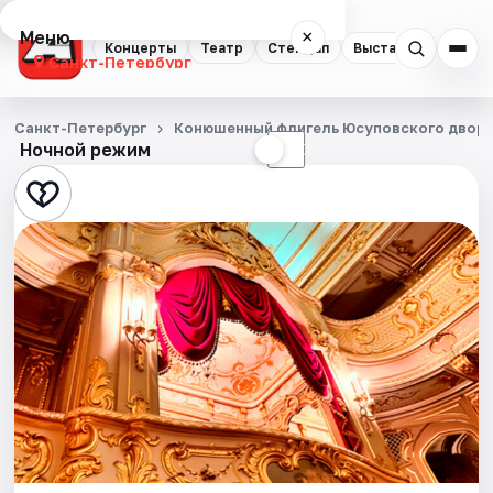
Меню
×
Концерты
Театр
Стендап
Выставки
Квест
Санкт-Петербург
Концерты
Санкт-Петербург
Конюшенный флигель Юсуповского двор
Ночной режим
☀
☾
Театр
Стендап
Выставки
Квесты
Экскурсии
Спорт
События