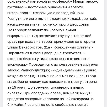
сохранённой камерной атмосферой.- Мавританскую
гостиную — восточные орнаменты и золото
интерьеров.- Экспозицию о последней ночи
Распутина и легенды о подземных ходах.Короткий,
насыщенный визит, после которого дворцовый
Петербург зазвучит по-новому.Важная
информация:- Гид встречает группу с табличкой
сразу при входе на территорию музея со стороны
улицы Декабристов, 21а - Конюшенный флигель.-
Обращаться в кассы дворца не требуется --
входные билеты у гида, включены в стоимость
экскурсии;- Проводится с использованием системы
&ldquo;Радиогид&rdquo; (индивидуальный наушник
каждому гостю)- Внимание: с 1 мая по 30 сентября
мы любезно просим вас приходить к месту встречи
за 15 минут до времени, указанного в ваших
билетах. При опоздании более, чем на 10 минут,
придется совершить перенос вашей экскурсии на
ближайший сеанс, где есть свободные места в