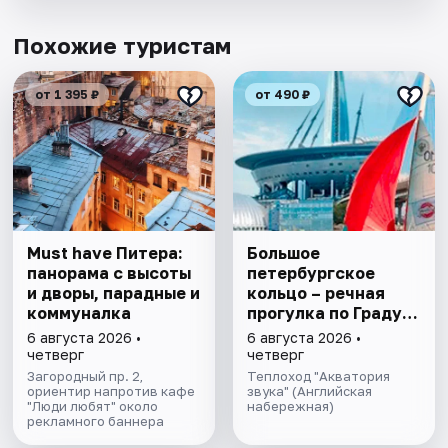
Похожие туристам
от 1 395 ₽
от 490 ₽
Must have Питера:
Большое
панорама с высоты
петербургское
и дворы, парадные и
кольцо – речная
коммуналка
прогулка пo Граду
на Неве с
6 августа 2026 •
6 августа 2026 •
авторской
четверг
четверг
экскурсией и живой
Загородный пр. 2,
Теплоход "Акватория
ориентир напротив кафе
музыкой в тёплом
звука" (Английская
"Люди любят" около
набережная)
салоне теплохода
рекламного баннера