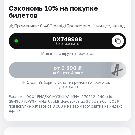
Сэкономь 10% на покупке
билетов
Применили: 8 489 раз
Проверено: 1 минуту назад
DX749988
Скопировать
1 шаг. Скопируйте промокод
от 3 590 ₽
на Яндекс Афише
2 шаг. Выберите билет и примените промокод
до оплаты
Реклама. ООО "ЯНДЕКС МУЗЫКА", ИНН: 9705121040 erid:
25H8d7vbP8SRTvHZrUcdLB
Действует до 30 сентября 2026
при покупке билетов от 3 000 ₽ на это мероприятие на Яндекс
Афише!