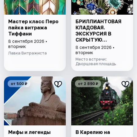
Мастер класс Перо
БРИЛЛИАНТОВАЯ
пайка витража
КЛАДОВАЯ.
Тиффани
ЭКСКУРСИЯ В
СКРЫТУЮ
8 сентября 2026 •
СОКРОВИЩНИЦУ
вторник
8 сентября 2026 •
ЭРМИТАЖА С
вторник
Лавка Витражиста
БИЛЕТОМ В МУЗЕЙ
Место встречи:
Дворцовая площадь
от 500 ₽
от 2 890 ₽
Мифы и легенды
В Карелию на