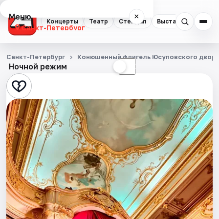
Меню
×
Концерты
Театр
Стендап
Выставки
Квест
Санкт-Петербург
Концерты
Санкт-Петербург
Конюшенный флигель Юсуповского двор
Ночной режим
☀
☾
Театр
Стендап
Выставки
Квесты
Экскурсии
Спорт
События