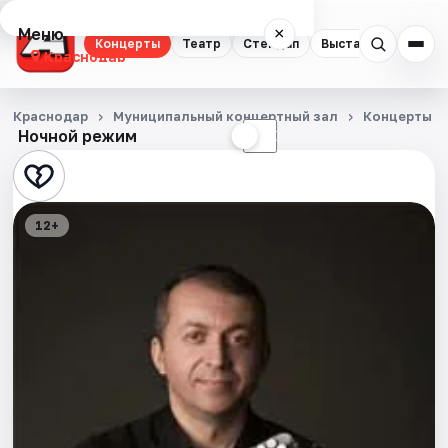
Меню
×
Концерты
Театр
Стендап
Выставки
Квест
Краснодар
Концерты
Краснодар
Муниципальный концертный зал
Концерты
Ночной режим
☀
☾
Театр
Стендап
12+
Выставки
Квесты
Экскурсии
Спорт
События