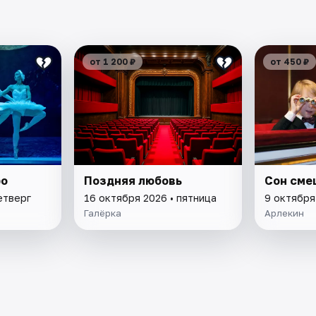
от 1 200 ₽
от 450 ₽
ро
Поздняя любовь
Сон сме
етверг
16 октября 2026 • пятница
9 октября
Галёрка
Арлекин