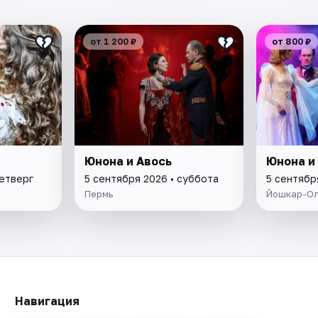
от 1 200 ₽
от 800 ₽
Юнона и Авось
Юнона и
четверг
5 сентября 2026 • суббота
5 сентябр
Пермь
Йошкар-О
Навигация