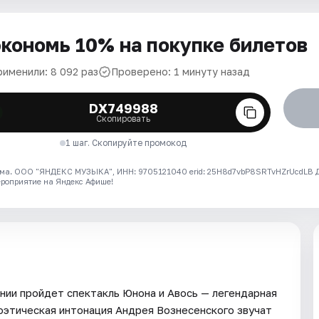
кономь 10% на покупке билетов
рименили: 8 092 раз
Проверено: 1 минуту назад
DX749988
Скопировать
1 шаг. Скопируйте промокод
ма. ООО "ЯНДЕКС МУЗЫКА", ИНН: 9705121040 erid: 25H8d7vbP8SRTvHZrUcdLB
ероприятие на Яндекс Афише!
нии пройдет спектакль Юнона и Авось — легендарная
поэтическая интонация Андрея Вознесенского звучат