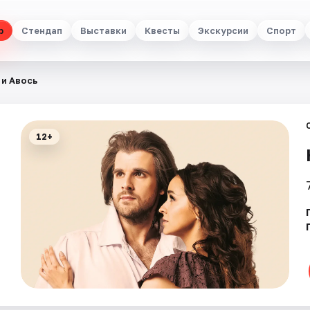
р
Стендап
Выставки
Квесты
Экскурсии
Спорт
 и Авось
12+