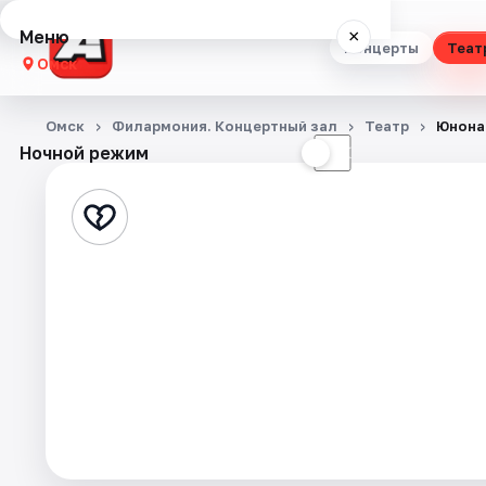
Меню
×
Концерты
Теат
Омск
Концерты
Омск
Филармония. Концертный зал
Театр
Юнона
Ночной режим
☀
☾
Театр
Стендап
Выставки
Квесты
Экскурсии
Спорт
События