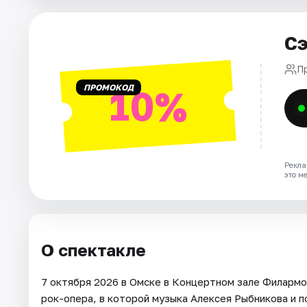
Города
Сэ
Площадки
П
ПРОМОКОД
10%
Артисты
Рейтинги
Рекла
это м
О спектакле
7 октября 2026 в Омске в Концертном зале Филармо
рок-опера, в которой музыка Алексея Рыбникова и 