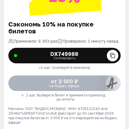
Сэкономь 10% на покупке
билетов
Применили: 8 363 раз
Проверено: 1 минуту назад
DX749988
Скопировать
1 шаг. Скопируйте промокод
от 2 500 ₽
на Яндекс Афише
2 шаг. Выберите билет и примените промокод
до оплаты
Реклама. ООО "ЯНДЕКС МУЗЫКА", ИНН: 9705121040 erid:
25H8d7vbP8SRTvHZrUcdLB
Действует до 30 сентября 2026
при покупке билетов от 3 000 ₽ на это мероприятие на Яндекс
Афише!