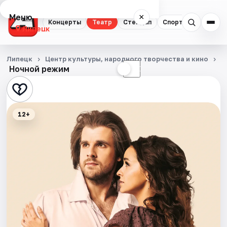
Меню
×
Концерты
Театр
Стендап
Спорт
Липецк
Концерты
Липецк
Центр культуры, народного творчества и кино
Т
Ночной режим
☀
☾
Театр
Стендап
12+
Спорт
События
Города
Площадки