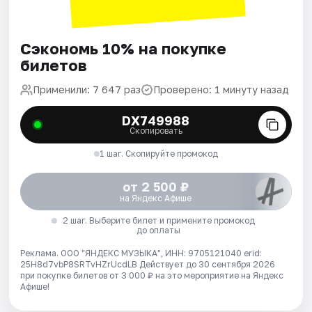
Сэкономь 10% на покупке
билетов
Применили: 7 647 раз
Проверено: 1 минуту назад
DX749988
Скопировать
1 шаг. Скопируйте промокод
от 2 500 ₽
на Яндекс Афише
2 шаг. Выберите билет и примените промокод
до оплаты
Реклама. ООО "ЯНДЕКС МУЗЫКА", ИНН: 9705121040 erid:
25H8d7vbP8SRTvHZrUcdLB
Действует до 30 сентября 2026
при покупке билетов от 3 000 ₽ на это мероприятие на Яндекс
Афише!