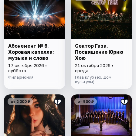
Абонемент № 6.
Сектор Газа.
Хоровая капелла:
Посвящение Юрию
музыка и слово
Хою
17 октября 2026 •
21 октября 2026 •
суббота
среда
Филармония
Глав клуб (ex. Дом
культуры)
от 2 300 ₽
от 500 ₽