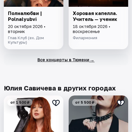
Полналюбви |
Хоровая капелла.
Polnalyubvi
Учитель — ученик
20 октября 2026 •
18 октября 2026 •
вторник
воскресенье
Глав Клуб (ex. Дом
Филармония
Культуры)
→
Все концерты в Тюмени
Юлия Савичева в других городах
от 1 500 ₽
от 5 500 ₽