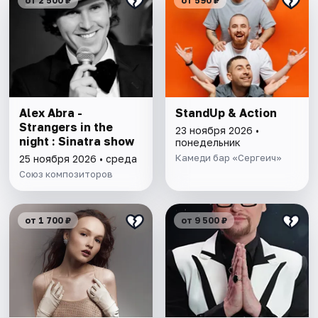
от 2 500 ₽
от 590 ₽
Alex Abra -
StandUp & Action
Strangers in the
23 ноября 2026 •
night : Sinatra show
понедельник
Камеди бар «Сергеич»
25 ноября 2026 • среда
Союз композиторов
от 1 700 ₽
от 9 500 ₽