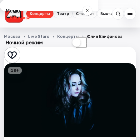
Меню
×
Концерты
Театр
Стендап
Выставки
Квест
Москва
Концерты
Москва
Live Stars
Концерты
Юлия Епифанова
Ночной режим
☀
☾
Театр
Стендап
18+
Выставки
Квесты
Экскурсии
Спорт
События