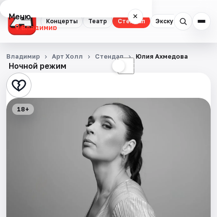
Меню
×
Концерты
Театр
Стендап
Экскурсии
Владимир
Концерты
Владимир
Арт Холл
Стендап
Юлия Ахмедова
Ночной режим
☀
☾
Театр
Стендап
18+
Экскурсии
События
Города
Площадки