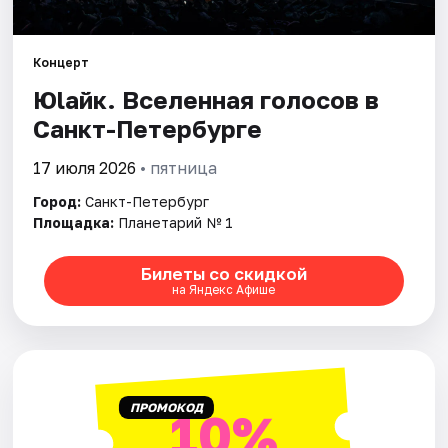
Города
Концерт
Юlaйк. Вселенная голосов в
Площадки
Санкт-Петербурге
Артисты
17 июля 2026
• пятница
Рейтинги
Город:
Санкт-Петербург
Площадка:
Планетарий № 1
Билеты со скидкой
на Яндекс Афише
ПРОМОКОД
10%