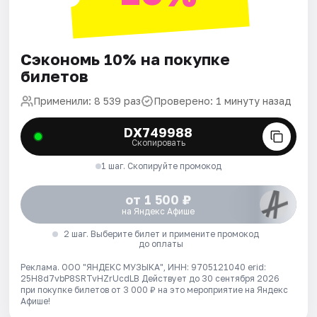
Сэкономь 10% на покупке
билетов
Применили: 8 539 раз
Проверено: 1 минуту назад
DX749988
Скопировать
1 шаг. Скопируйте промокод
от 1 500 ₽
на Яндекс Афише
2 шаг. Выберите билет и примените промокод
до оплаты
Реклама. ООО "ЯНДЕКС МУЗЫКА", ИНН: 9705121040 erid:
25H8d7vbP8SRTvHZrUcdLB
Действует до 30 сентября 2026
при покупке билетов от 3 000 ₽ на это мероприятие на Яндекс
Афише!