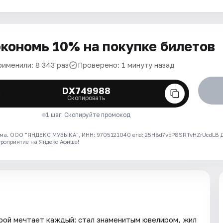
кономь 10% на покупке билетов
рименили: 8 343 раз
Проверено: 1 минуту назад
DX749988
Скопировать
1 шаг. Скопируйте промокод
ма. ООО "ЯНДЕКС МУЗЫКА", ИНН: 9705121040 erid: 25H8d7vbP8SRTvHZrUcdLB
ероприятие на Яндекс Афише!
рой мечтает каждый: стал знаменитым ювелиром, жил