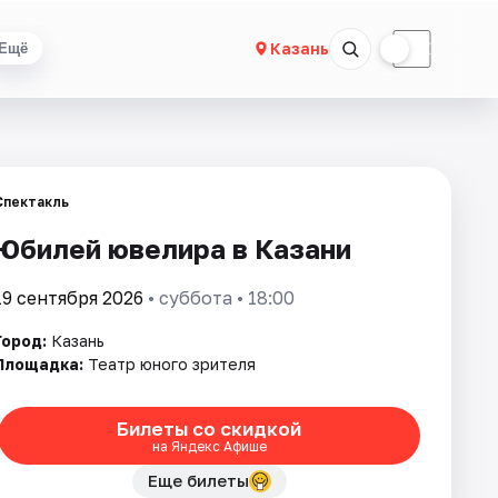
☀
☾
Казань
Ещё
Спектакль
Юбилей ювелира в Казани
19 сентября 2026
• суббота • 18:00
Город:
Казань
Площадка:
Театр юного зрителя
Билеты со скидкой
на Яндекс Афише
Еще билеты