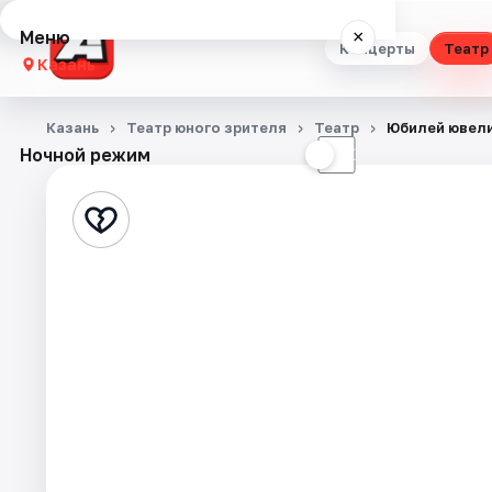
Меню
×
Концерты
Театр
Казань
Концерты
Казань
Театр юного зрителя
Театр
Юбилей ювел
Ночной режим
☀
☾
Театр
Стендап
Выставки
Квесты
Экскурсии
Спорт
События