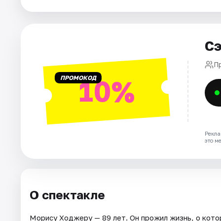
Города
Сэ
Площадки
П
Артисты
ПРОМОКОД
10%
Рейтинги
Рекла
это м
О спектакле
Морису Ходжеру — 89 лет. Он прожил жизнь, о кото