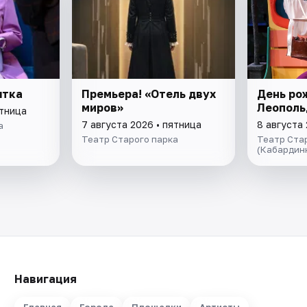
ытка
Премьера! «Отель двух
День ро
миров»
Леополь
ятница
7 августа 2026 • пятница
8 августа
a
Театр Старого паркa
Театр Ста
(Кабардин
Навигация