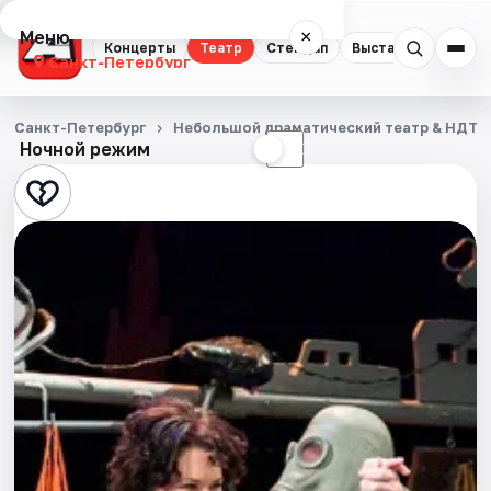
Меню
×
Концерты
Театр
Стендап
Выставки
Квест
Санкт-Петербург
Концерты
Санкт-Петербург
Небольшой драматический театр & НДТ
Ночной режим
☀
☾
Театр
Стендап
Выставки
Квесты
Экскурсии
Спорт
События