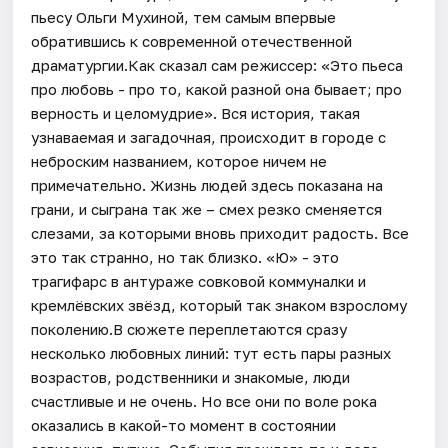
пьесу Ольги Мухиной, тем самым впервые
обратившись к современной отечественной
драматургии.Как сказал сам режиссер: «Это пьеса
про любовь - про то, какой разной она бывает; про
верность и целомудрие». Вся история, такая
узнаваемая и загадочная, происходит в городе с
неброским названием, которое ничем не
примечательно. Жизнь людей здесь показана на
грани, и сыграна так же – смех резко сменяется
слезами, за которыми вновь приходит радость. Все
это так странно, но так близко. «Ю» - это
трагифарс в антураже совковой коммуналки и
кремлёвских звёзд, который так знаком взрослому
поколению.В сюжете переплетаются сразу
несколько любовных линий: тут есть пары разных
возрастов, родственники и знакомые, люди
счастливые и не очень. Но все они по воле рока
оказались в какой-то момент в состоянии