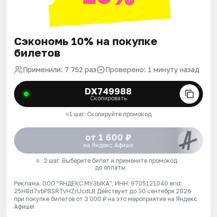
Сэкономь 10% на покупке
билетов
Применили: 7 752 раз
Проверено: 1 минуту назад
DX749988
Скопировать
1 шаг. Скопируйте промокод
от 1 600 ₽
на Яндекс Афише
2 шаг. Выберите билет и примените промокод
до оплаты
Реклама. ООО "ЯНДЕКС МУЗЫКА", ИНН: 9705121040 erid:
25H8d7vbP8SRTvHZrUcdLB
Действует до 30 сентября 2026
при покупке билетов от 3 000 ₽ на это мероприятие на Яндекс
Афише!