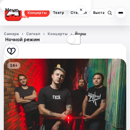
Меню
×
Концерты
Театр
Стендап
Выставки
Квест
Самара
Концерты
Самара
Сигнал
Концерты
Йорш
Ночной режим
☀
☾
Театр
Стендап
16+
Выставки
Квесты
Экскурсии
Спорт
События