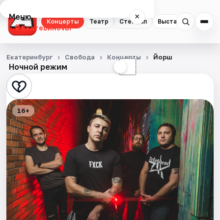
Меню
×
Концерты
Театр
Стендап
Выставки
Квест
Екатеринбург
Концерты
Екатеринбург
Свобода
Концерты
Йорш
Ночной режим
☀
☾
Театр
Стендап
16+
Выставки
Квесты
Экскурсии
Спорт
События