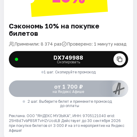
Сэкономь 10% на покупке
билетов
Применили: 8 374 раз
Проверено: 1 минуту назад
DX749988
Скопировать
1 шаг. Скопируйте промокод
от 1 700 ₽
на Яндекс Афише
2 шаг. Выберите билет и примените промокод
до оплаты
Реклама. ООО "ЯНДЕКС МУЗЫКА", ИНН: 9705121040 erid:
25H8d7vbP8SRTvHZrUcdLB
Действует до 30 сентября 2026
при покупке билетов от 3 000 ₽ на это мероприятие на Яндекс
Афише!