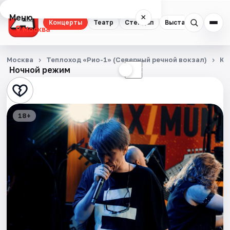
Меню
×
Концерты
Театр
Стендап
Выставки
Квест
Москва
Концерты
Москва
Теплоход «Рио-1» (Северный речной вокзал)
Ко
Ночной режим
☀
☾
Театр
Стендап
18+
Выставки
Квесты
Экскурсии
Спорт
События