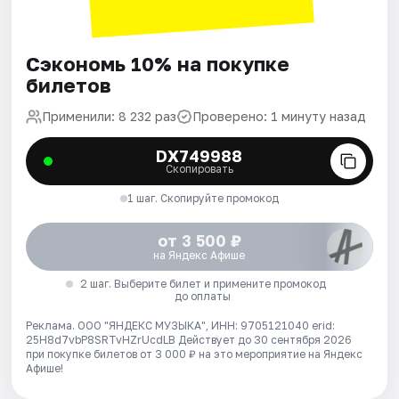
Сэкономь 10% на покупке
билетов
Применили: 8 232 раз
Проверено: 1 минуту назад
DX749988
Скопировать
1 шаг. Скопируйте промокод
от 3 500 ₽
на Яндекс Афише
2 шаг. Выберите билет и примените промокод
до оплаты
Реклама. ООО "ЯНДЕКС МУЗЫКА", ИНН: 9705121040 erid:
25H8d7vbP8SRTvHZrUcdLB
Действует до 30 сентября 2026
при покупке билетов от 3 000 ₽ на это мероприятие на Яндекс
Афише!