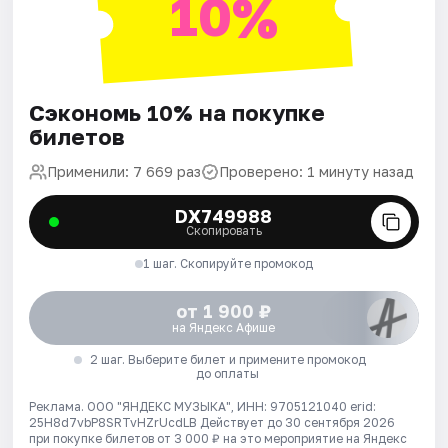
10%
Сэкономь 10% на покупке
билетов
Применили: 7 669 раз
Проверено: 1 минуту назад
DX749988
Скопировать
1 шаг. Скопируйте промокод
от 1 900 ₽
на Яндекс Афише
2 шаг. Выберите билет и примените промокод
до оплаты
Реклама. ООО "ЯНДЕКС МУЗЫКА", ИНН: 9705121040 erid:
25H8d7vbP8SRTvHZrUcdLB
Действует до 30 сентября 2026
при покупке билетов от 3 000 ₽ на это мероприятие на Яндекс