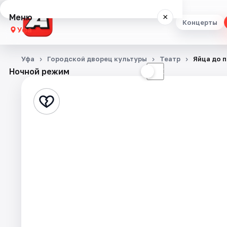
Меню
×
Концерты
Уфа
Концерты
Уфа
Городской дворец культуры
Театр
Яйца до 
Ночной режим
☀
☾
Театр
Стендап
Выставки
Экскурсии
Спорт
События