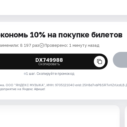
кономь 10% на покупке билетов
рименили: 8 197 раз
Проверено: 1 минуту назад
DX749988
Скопировать
1 шаг. Скопируйте промокод
ма. ООО "ЯНДЕКС МУЗЫКА", ИНН: 9705121040 erid: 25H8d7vbP8SRTvHZrUcdLB
ероприятие на Яндекс Афише!