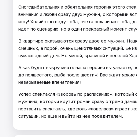
Сногсшибательная и обаятельная героиня этого спе
внимания и любви сразу двух мужчин, с которыми вс
игру! Хозяйство ведут оба, счета оплачивают оба, д
идет по сценарию, но в один прекрасный момент слу
В квартире оказываются сразу двое ее мужчин. Наш
смешных, а порой, очень щекотливых ситуаций. Ее к
сумасшедший дом. Но умной, красивой и веселой Хэр
А как будет выкручивать наша героиня вы узнаете
до полшестого, рыба после шести»! Вас ждут ярки
незабываемые впечатления!
Успех спектакля «Любовь по расписанию», который с
мужчина, который крутит роман сразу с тремя дамам
поставить спектакль, где роль «ловеласа» играет ж
ситуации, но еще и выйти из нее победителем.