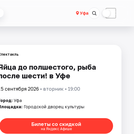
☀
☾
Уфа
Спектакль
Яйца до полшестого, рыба
после шести! в Уфе
15 сентября 2026
• вторник • 19:00
Город:
Уфа
Площадка:
Городской дворец культуры
Билеты со скидкой
на Яндекс Афише