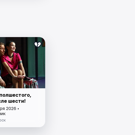
 полшестого,
сле шести!
ря 2026 •
ник
рск