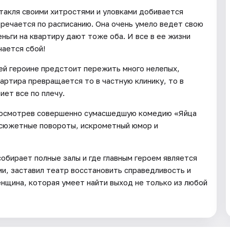
ктакля своими хитростями и уловками добивается
тречается по расписанию. Она очень умело ведет свою
еньги на квартиру дают тоже оба. И все в ее жизни
чается сбой!
ей героине предстоит пережить много нелепых,
вартира превращается то в частную клинику, то в
иет все по плечу.
, посмотрев совершенно сумасшедшую комедию «Яйца
е сюжетные повороты, искрометный юмор и
обирает полные залы и где главным героем является
и, заставил театр восстановить справедливость и
енщина, которая умеет найти выход не только из любой