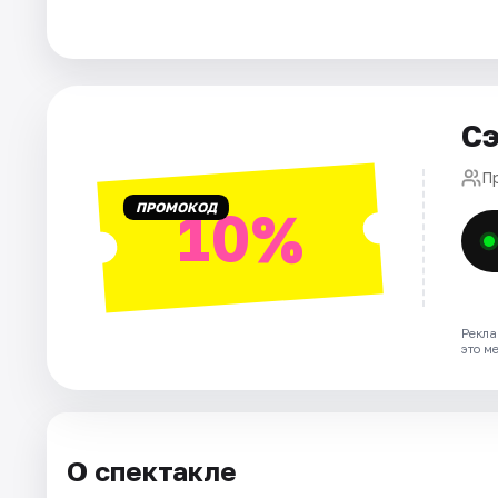
Города
Площадки
Артисты
Сэ
Рейтинги
П
ПРОМОКОД
10%
Рекла
это м
О спектакле