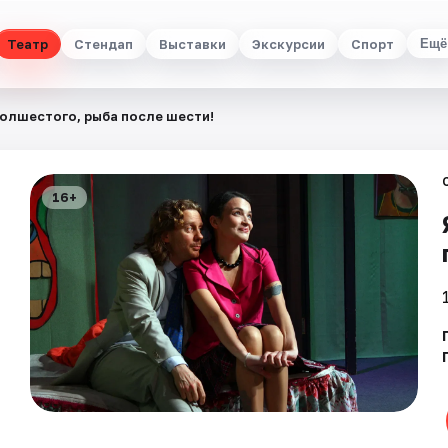
Театр
Стендап
Выставки
Экскурсии
Спорт
Ещё
полшестого, рыба после шести!
16+