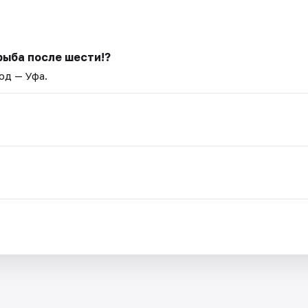
рыба после шести!?
род — Уфа.