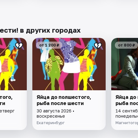
ести! в других городах
от 1 200 ₽
от 800 ₽
того,
Яйца до полшестого,
Яйца до
ти
рыба после шести
рыба по
четверг
30 августа 2026 •
14 сентяб
воскресенье
понедель
Екатеринбург
Магнитого