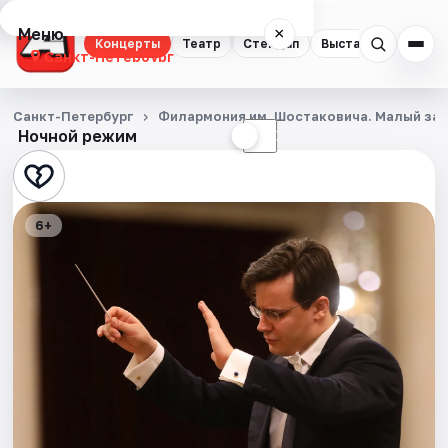
Меню
×
Концерты
Театр
Стендап
Выставки
Квест
Санкт-Петербург
Концерты
Санкт-Петербург
Филармония им. Шостаковича. Малый за
Ночной режим
☀
☾
Театр
Стендап
6+
Выставки
Квесты
Экскурсии
Спорт
События