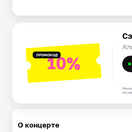
Города
Площадки
Сэ
Артисты
П
ПРОМОКОД
10%
Рейтинги
Рекла
это м
О концерте