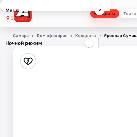
Меню
×
Концерты
Театр
Самара
Концерты
Самара
Дом офицеров
Концерты
Ярослав Суми
Ночной режим
☀
☾
Театр
Стендап
Выставки
Квесты
Экскурсии
Спорт
События