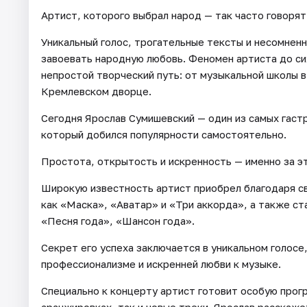
Артист, которого выбрал народ — так часто говоря
Уникальный голос, трогательные тексты и несомненн
завоевать народную любовь. Феномен артиста до си
непростой творческий путь: от музыкальной школы в
Кремлевском дворце.
Сегодня Ярослав Сумишевский — один из самых гаст
который добился популярности самостоятельно.
Простота, открытость и искренность — именно за э
Широкую известность артист приобрел благодаря св
как «Маска», «Аватар» и «Три аккорда», а также с
«Песня года», «Шансон года».
Секрет его успеха заключается в уникальном голосе
профессионализме и искренней любви к музыке.
Специально к концерту артист готовит особую прогр
аранжировках, так и новые треки. Ярослав расскаж