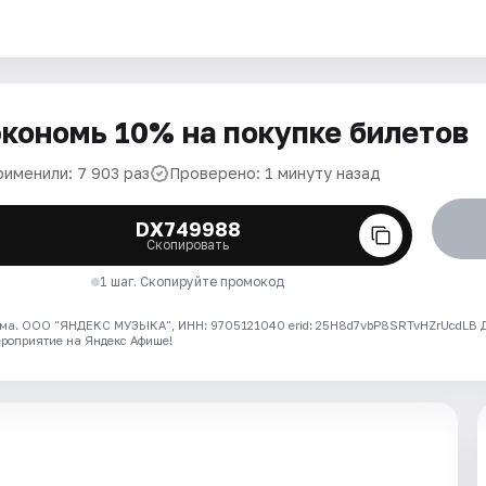
кономь 10% на покупке билетов
рименили: 7 903 раз
Проверено: 1 минуту назад
DX749988
Скопировать
1 шаг. Скопируйте промокод
ма. ООО "ЯНДЕКС МУЗЫКА", ИНН: 9705121040 erid: 25H8d7vbP8SRTvHZrUcdLB
ероприятие на Яндекс Афише!