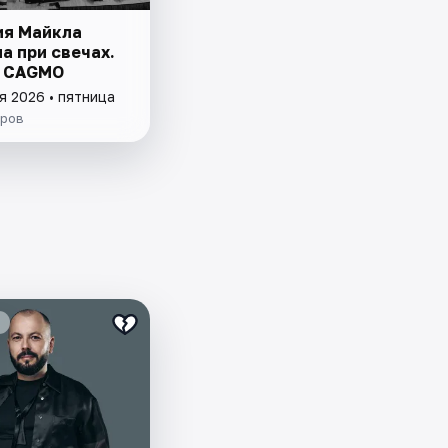
я Майкла
а при свечах.
р CAGMO
я 2026 • пятница
ров