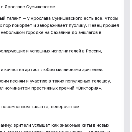
т о Ярославе Сумишевском.
ый талант — у Ярослава Сумишевского есть все, чтобы
х пор покоряет и завораживает публику. Певец прошел
 небольшом городке на Сахалине до аншлагов в
ролирующих и успешных исполнителей в России,
ти качества артист любим миллионами зрителей.
оим песням и участию в таких популярных телешоу,
тал номинантом престижных премий «Виктория»,
, несомненном таланте, невероятном
амму: зрители услышат как знакомые хиты в новых
ет о своем непростом творческом пути — от первых