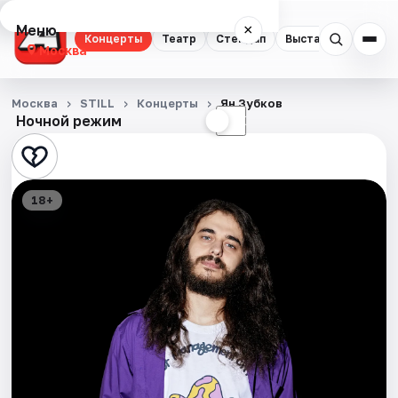
Меню
×
Концерты
Театр
Стендап
Выставки
Квест
Москва
Концерты
Москва
STILL
Концерты
Ян Зубков
Ночной режим
☀
☾
Театр
Стендап
18+
Выставки
Квесты
Экскурсии
Спорт
События