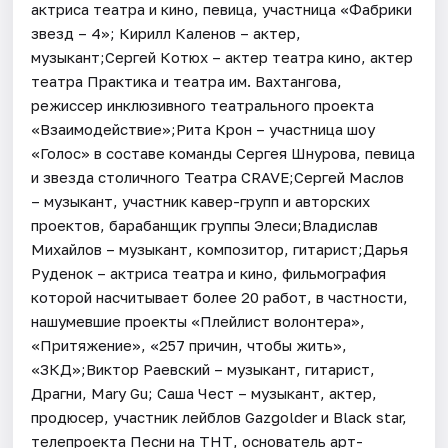
актриса театра и кино, певица, участница «Фабрики
звезд – 4»; Кирилл Каленов – актер,
музыкант;Сергей Котюх – актер театра кино, актер
театра Практика и театра им. Вахтангова,
режиссер инклюзивного театрального проекта
«Взаимодействие»;Рита Крон – участница шоу
«Голос» в составе команды Сергея Шнурова, певица
и звезда столичного Театра CRAVE;Сергей Маслов
– музыкант, участник кавер-групп и авторских
проектов, барабанщик группы Элеси;Владислав
Михайлов – музыкант, композитор, гитарист;Дарья
Руденок – актриса театра и кино, фильмография
которой насчитывает более 20 работ, в частности,
нашумевшие проекты «Плейлист волонтера»,
«Притяжение», «257 причин, чтобы жить»,
«ЗКД»;Виктор Раевский – музыкант, гитарист,
Драгни, Mary Gu; Саша Чест – музыкант, актер,
продюсер, участник лейблов Gazgolder и Black star,
телепроекта Песни на ТНТ, основатель арт-