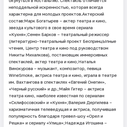
окунуться в ностальгию. Спектакль отличается
неподдельной искренностью, которая всегда
характерна для молодых проектов.Актерский
состав:Марк Богатырев – актер театра и кино,
звезда культового в свое время сериала
«Кухня»;Семен Барков – театральный режиссер
(литературно-театральный проект БеспринцЫпные
чтения, Центр театра и кино под руководством
Никиты Михалкова), постановщик иммерсивных
спектаклей, актер театра и кино;Наталья
Винокурова – музыкант, композитор, певица
WineSmoke, актриса театра и кино, играла в театре
им. Вахтангова в спектаклях «Евгений Онегин»,
«Черный русский» и др.;Майя Гитер – актриса
театра кино, наиболее известная по сериалам
«Склифосовский» и «Кухня»;Валерия Дергилева –
харизматичная телеведущая и актриса, получившая
популярность благодаря тревел-шоу «Орел и
Решка» и сериалу «Улица»;Надежда Игошина –