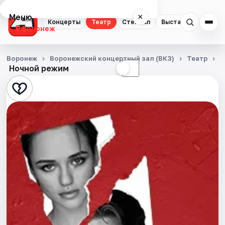
Меню
×
Концерты
Театр
Стендап
Выставки
Квест
Воронеж
Концерты
Воронеж
Воронежский концертный зал (ВКЗ)
Театр
Я
Ночной режим
☀
☾
Театр
Стендап
Выставки
Квесты
Экскурсии
Спорт
События