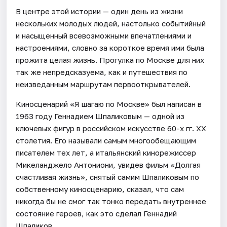
В центре этой истории — один день из жизни
нескольких молодых людей, настолько событийный
и насыщенный всевозможными впечатлениями и
настроениями, словно за короткое время ими была
прожита целая жизнь. Прогулка по Москве для них
так же непредсказуема, как и путешествия по
неизведанным маршрутам первооткрывателей.
Киносценарий «Я шагаю по Москве» был написан в
1963 году Геннадием Шпаликовым — одной из
ключевых фигур в российском искусстве 60-х гг. ХХ
столетия. Его называли самым многообещающим
писателем тех лет, а итальянский кинорежиссер
Микеланджело Антониони, увидев фильм «Долгая
счастливая жизнь», снятый самим Шпаликовым по
собственному киносценарию, сказал, что сам
никогда бы не смог так тонко передать внутреннее
состояние героев, как это сделал Геннадий
Шпаликов.