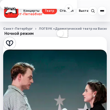
Меню
×
Концерты
Театр
Стендап
Выставки
Квест
Санкт-Петербург
Концерты
Санкт-Петербург
ЛОГБУК «Драматический театр на Васил
Ночной режим
☀
☾
Театр
Стендап
Выставки
Квесты
Экскурсии
Спорт
События