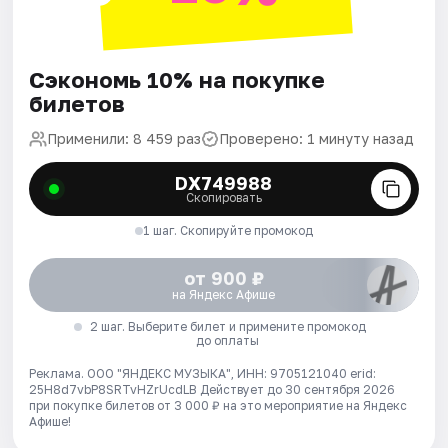
Сэкономь 10% на покупке
билетов
Применили: 8 459 раз
Проверено: 1 минуту назад
DX749988
Скопировать
1 шаг. Скопируйте промокод
от 900 ₽
на Яндекс Афише
2 шаг. Выберите билет и примените промокод
до оплаты
Реклама. ООО "ЯНДЕКС МУЗЫКА", ИНН: 9705121040 erid:
25H8d7vbP8SRTvHZrUcdLB
Действует до 30 сентября 2026
при покупке билетов от 3 000 ₽ на это мероприятие на Яндекс
Афише!