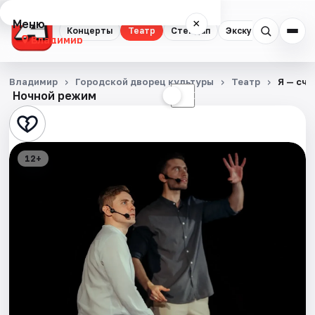
Меню
×
Концерты
Театр
Стендап
Экскурсии
Владимир
Концерты
Владимир
Городской дворец культуры
Театр
Я — сча
Ночной режим
☀
☾
Театр
Стендап
12+
Экскурсии
События
Города
Площадки