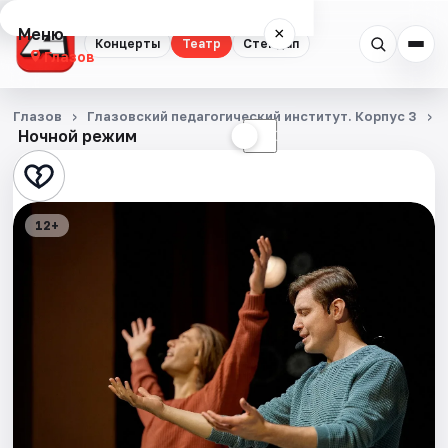
Меню
×
Концерты
Театр
Стендап
Глазов
Концерты
Глазов
Глазовский педагогический институт. Корпус 3
Ночной режим
☀
☾
Театр
Стендап
12+
Города
Площадки
Артисты
Рейтинги