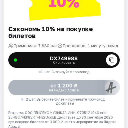
10%
Сэкономь 10% на покупке
билетов
Применили: 7 880 раз
Проверено: 1 минуту назад
DX749988
Скопировать
1 шаг. Скопируйте промокод
от 1 200 ₽
на Яндекс Афише
2 шаг. Выберите билет и примените промокод
до оплаты
Реклама. ООО "ЯНДЕКС МУЗЫКА", ИНН: 9705121040 erid:
25H8d7vbP8SRTvHZrUcdLB
Действует до 30 сентября 2026
при покупке билетов от 3 000 ₽ на это мероприятие на Яндекс
Афише!