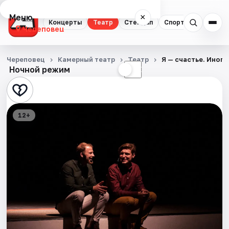
Меню
×
Концерты
Театр
Стендап
Спорт
Череповец
Концерты
Череповец
Камерный театр
Театр
Я — счастье. Иноп
Ночной режим
☀
☾
Театр
Стендап
12+
Спорт
События
Города
Площадки