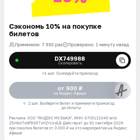
Сэкономь 10% на покупке
билетов
Применили: 7 930 раз
Проверено: 1 минуту назад
DX749988
Скопировать
1 шаг. Скопируйте промокод
от 900 ₽
на Яндекс Афише
2 шаг. Выберите билет и примените промокод
до оплаты
Реклама. ООО "ЯНДЕКС МУЗЫКА", ИНН: 9705121040 erid:
25H8d7vbP8SRTvHZrUcdLB
Действует до 30 сентября 2026
при покупке билетов от 3 000 ₽ на это мероприятие на Яндекс
Афише!