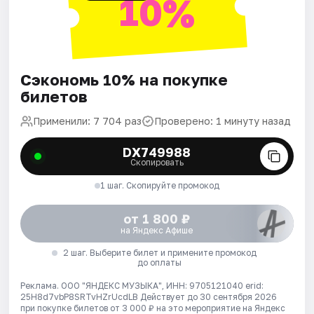
10%
Сэкономь 10% на покупке
билетов
Применили: 7 704 раз
Проверено: 1 минуту назад
DX749988
Скопировать
1 шаг. Скопируйте промокод
от 1 800 ₽
на Яндекс Афише
2 шаг. Выберите билет и примените промокод
до оплаты
Реклама. ООО "ЯНДЕКС МУЗЫКА", ИНН: 9705121040 erid:
25H8d7vbP8SRTvHZrUcdLB
Действует до 30 сентября 2026
при покупке билетов от 3 000 ₽ на это мероприятие на Яндекс