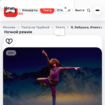
Меню
×
Концерты
Театр
Стендап
Выставки
Квест
Москва
Концерты
Москва
Театр на Трубной
Театр
Я, бабушка, Илико и
Ночной режим
☀
☾
Театр
Стендап
12+
Выставки
Квесты
Экскурсии
Спорт
События