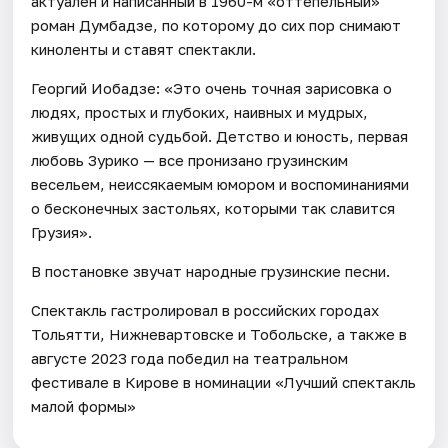
актуален и написанный в 1960-м «оттепельный»
роман Думбадзе, по которому до сих пор снимают
киноленты и ставят спектакли.
Георгий Иобадзе: «Это очень точная зарисовка о
людях, простых и глубоких, наивных и мудрых,
живущих одной судьбой. Детство и юность, первая
любовь Зурико — все пронизано грузинским
весельем, неиссякаемым юмором и воспоминаниями
о бесконечных застольях, которыми так славится
Грузия».
В постановке звучат народные грузинские песни.
Спектакль гастролировал в российских городах
Тольятти, Нижневартовске и Тобольске, а также в
августе 2023 года победил на театральном
фестивале в Кирове в номинации «Лучший спектакль
малой формы»