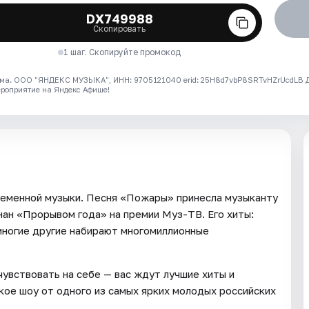
DX749988
Скопировать
1 шаг. Скопируйте промокод
ма. ООО "ЯНДЕКС МУЗЫКА", ИНН: 9705121040 erid: 25H8d7vbP8SRTvHZrUcdLB
ероприятие на Яндекс Афише!
ременной музыки. Песня «Пожары» принесла музыканту
нан «Прорывом года» на премии Муз-ТВ. Его хиты:
 многие другие набирают многомиллионные
увствовать на себе — вас ждут лучшие хиты и
кое шоу от одного из самых ярких молодых российских