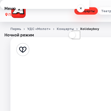
Меню
×
Концерты
Теат
Пермь
Концерты
Пермь
УДС «Молот»
Концерты
Xolidayboy
Ночной режим
☀
☾
Театр
Стендап
Выставки
Квесты
Экскурсии
Спорт
События