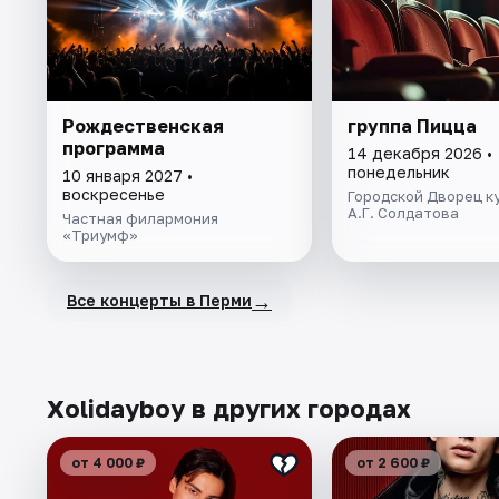
Рождественская
группа Пицца
программа
14 декабря 2026 •
понедельник
10 января 2027 •
воскресенье
Городской Дворец ку
А.Г. Солдатова
Частная филармония
«Триумф»
→
Все концерты в Перми
Xolidayboy в других городах
от 4 000 ₽
от 2 600 ₽