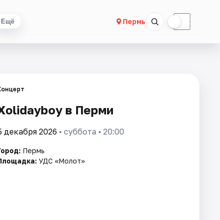
☀
☾
Пермь
Ещё
Концерт
Xolidayboy в Перми
5 декабря 2026
• суббота • 20:00
Город:
Пермь
Площадка:
УДС «Молот»