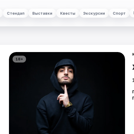
Стендап
Выставки
Квесты
Экскурсии
Спорт
18+