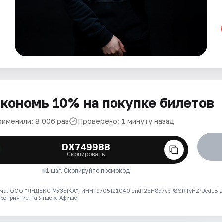
кономь 10% на покупке билетов
рименили: 8 006 раз
Проверено: 1 минуту назад
DX749988
Скопировать
1 шаг. Скопируйте промокод
ма. ООО "ЯНДЕКС МУЗЫКА", ИНН: 9705121040 erid: 25H8d7vbP8SRTvHZrUcdLB
ероприятие на Яндекс Афише!