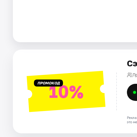
Города
Площадки
Артисты
Рейтинги
Сэ
П
ПРОМОКОД
10%
Рекла
это м