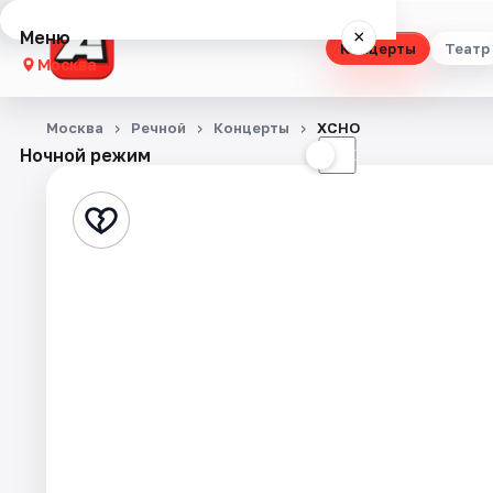
Меню
×
Концерты
Театр
Москва
Концерты
Москва
Речной
Концерты
XCHO
Ночной режим
☀
☾
Театр
Стендап
Выставки
Квесты
Экскурсии
Спорт
События