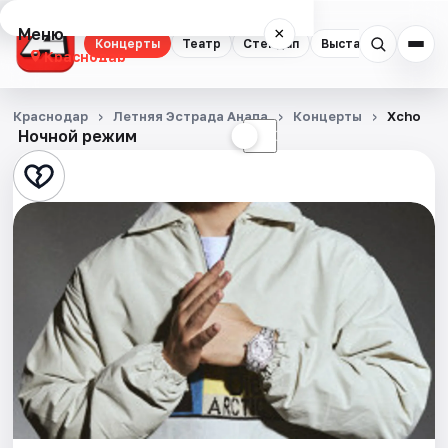
Меню
×
Концерты
Театр
Стендап
Выставки
Квест
Краснодар
Концерты
Краснодар
Летняя Эстрада Анапа
Концерты
Xcho
Ночной режим
☀
☾
Театр
Стендап
Выставки
Квесты
Экскурсии
Спорт
События