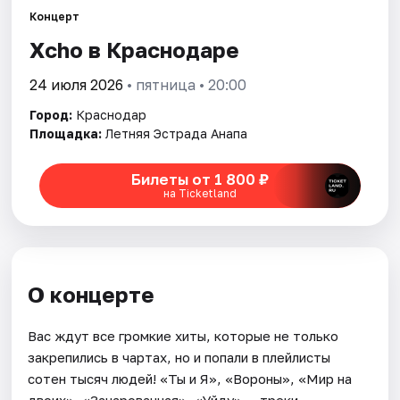
Концерт
Xcho в Краснодаре
Города
24 июля 2026
• пятница • 20:00
Площадки
Город:
Краснодар
Артисты
Площадка:
Летняя Эстрада Анапа
Рейтинги
Билеты от 1 800 ₽
на Ticketland
О концерте
Вас ждут все громкие хиты, которые не только
закрепились в чартах, но и попали в плейлисты
сотен тысяч людей! «Ты и Я», «Вороны», «Мир на
двоих», «Зачарованная», «Уйду» — треки,