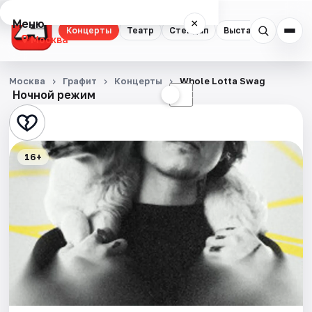
Меню
×
Концерты
Театр
Стендап
Выставки
Квест
Москва
Концерты
Москва
Графит
Концерты
Whole Lotta Swag
Ночной режим
☀
☾
Театр
Стендап
16+
Выставки
Квесты
Экскурсии
Спорт
События