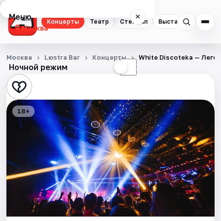
Меню
×
Концерты
Театр
Стендап
Выставки
Квест
Москва
Концерты
Москва
Lюstra Bar
Концерты
White Discoteka — Леге
Ночной режим
☀
☾
Театр
Стендап
18+
Выставки
Квесты
Экскурсии
Спорт
События