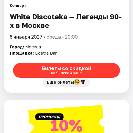
Концерт
White Discoteka — Легенды 90-
Города
х в Москве
Площадки
6 января 2027
• среда • 20:00
Артисты
Город:
Москва
Площадка:
Lюstra Bar
Рейтинги
Билеты со скидкой
на Яндекс Афише
Еще билеты
ПРОМОКОД
10%