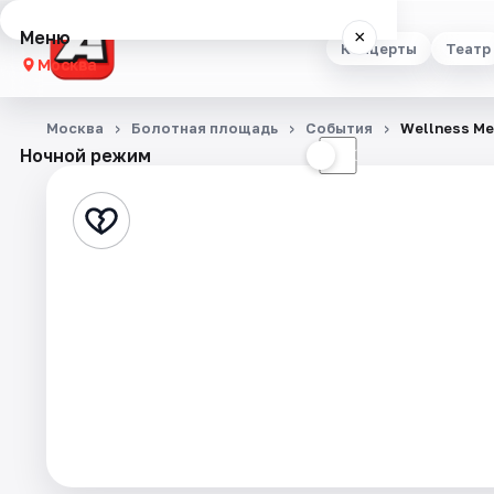
Меню
×
Концерты
Театр
Москва
Концерты
Москва
Болотная площадь
События
Wellness Me
Ночной режим
☀
☾
Театр
Стендап
Выставки
Квесты
Экскурсии
Спорт
События