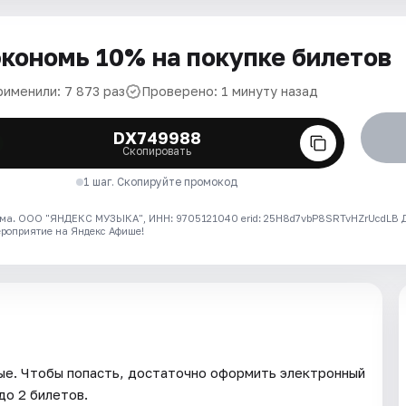
кономь 10% на покупке билетов
рименили: 7 873 раз
Проверено: 1 минуту назад
DX749988
Скопировать
1 шаг. Скопируйте промокод
ма. ООО "ЯНДЕКС МУЗЫКА", ИНН: 9705121040 erid: 25H8d7vbP8SRTvHZrUcdLB
ероприятие на Яндекс Афише!
ые. Чтобы попасть, достаточно оформить электронный
до 2 билетов.