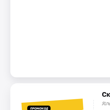
Города
Площадки
Артисты
Рейтинги
Ск
П
ПРОМОКОД