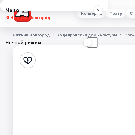
Меню
×
Концерты
Театр
Ст
Нижний Новгород
Концерты
Нижний Новгород
Кудеяровский дом культуры
Собы
Ночной режим
☀
☾
Театр
Стендап
Выставки
Квесты
Экскурсии
Спорт
События