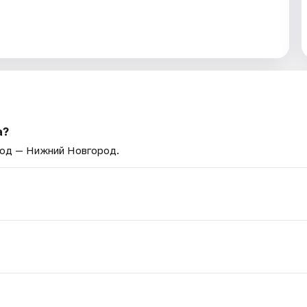
а?
род — Нижний Новгород.