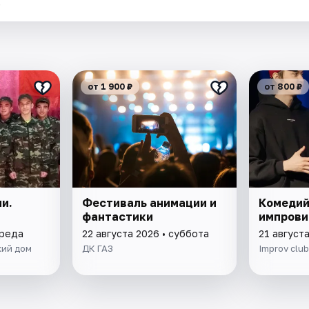
.
от 1 900 ₽
от 800 ₽
и.
Фестиваль анимации и
Комедий
фантастики
импрови
среда
22 августа 2026 • суббота
21 августа
кий дом
ДК ГАЗ
Improv club