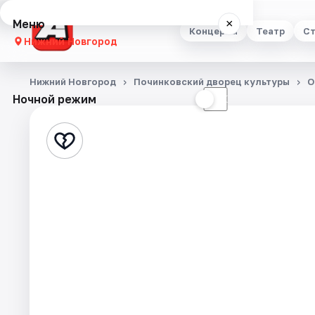
Меню
×
Концерты
Театр
Ст
Нижний Новгород
Концерты
Нижний Новгород
Починковский дворец культуры
О
Ночной режим
☀
☾
Театр
Стендап
Выставки
Квесты
Экскурсии
Спорт
События