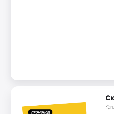
Города
Площадки
Артисты
Рейтинги
Ск
П
ПРОМОКОД