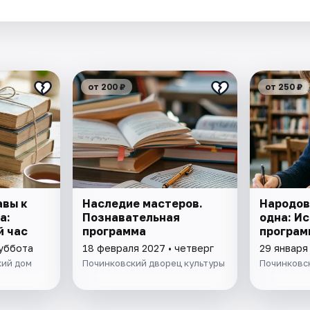
.
от 200 ₽
от 250 ₽
авы к
Наследие мастеров.
Народов
а:
Познавательная
одна: И
й час
программа
програм
суббота
18 февраля 2027 • четверг
29 января
кий дом
Починковский дворец культуры
Починковс