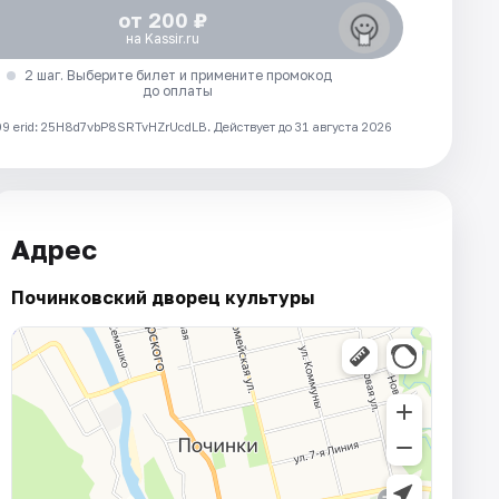
от 200 ₽
на Kassir.ru
2 шаг. Выберите билет и примените промокод
до оплаты
 erid: 25H8d7vbP8SRTvHZrUcdLB.
Действует до 31 августа 2026
Адрес
Починковский дворец культуры