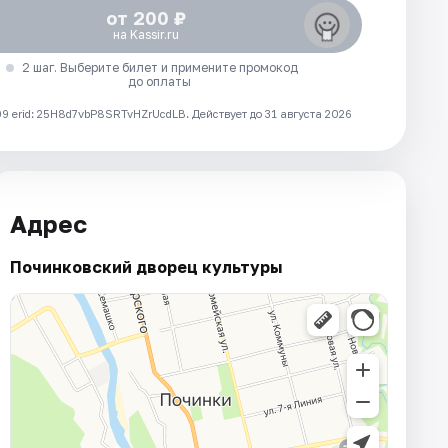
от 200 ₽
на Kassir.ru
2 шаг. Выберите билет и примените промокод
до оплаты
 erid: 25H8d7vbP8SRTvHZrUcdLB.
Действует до 31 августа 2026
Адрес
Починковский дворец культуры