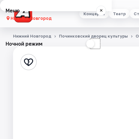
Меню
×
Концерты
Театр
Ст
Нижний Новгород
Концерты
Нижний Новгород
Починковский дворец культуры
О
Ночной режим
☀
☾
Театр
Стендап
Выставки
Квесты
Экскурсии
Спорт
События