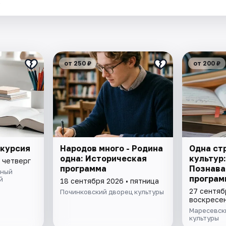
.
от 250 ₽
от 200 ₽
скурсия
Народов много - Родина
Одна стр
одна: Историческая
культур:
 четверг
программа
Познава
дный
програм
й
18 сентября 2026 • пятница
27 сентяб
Починковский дворец культуры
воскресе
Маресевск
культуры