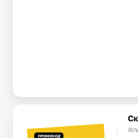
Города
Площадки
Артисты
Рейтинги
Ск
П
ПРОМОКОД