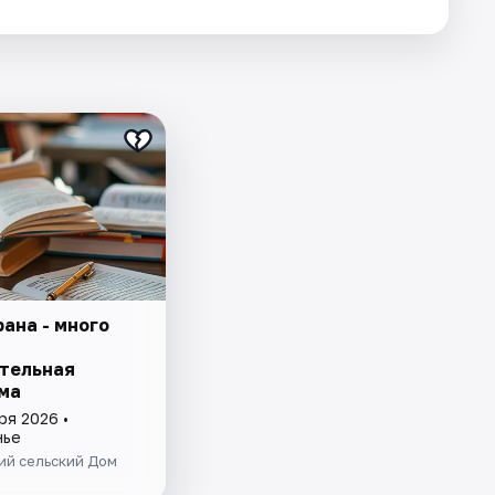
ана - много
тельная
ма
ря 2026 •
нье
ий сельский Дом