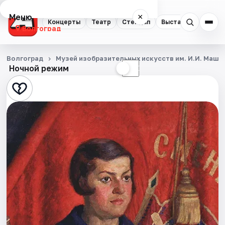
Меню
×
Концерты
Театр
Стендап
Выставки
Квест
Волгоград
Концерты
Волгоград
Музей изобразительных искусств им. И.И. Машк
Ночной режим
☀
☾
Театр
Стендап
Выставки
Квесты
Экскурсии
Спорт
События