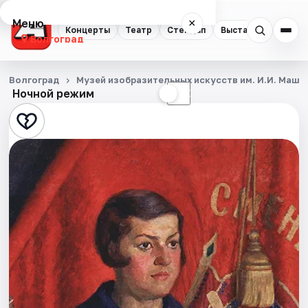
Меню
×
Концерты
Театр
Стендап
Выставки
Квест
Волгоград
Концерты
Волгоград
Музей изобразительных искусств им. И.И. Машк
Ночной режим
☀
☾
Театр
Стендап
Выставки
Квесты
Экскурсии
Спорт
События