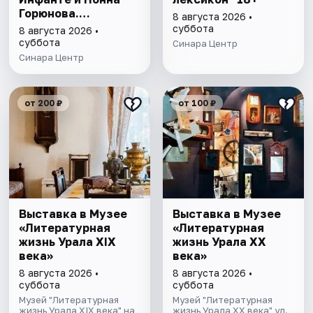
Горюнова.
8 августа 2026 •
Метафора,
суббота
8 августа 2026 •
метафизика,
суббота
Синара Центр
метаморфоза" 6+
Синара Центр
от 200 ₽
от 100 ₽
Выставка в Музее
Выставка в Музее
«Литературная
«Литературная
жизнь Урала ХIХ
жизнь Урала ХХ
века»
века»
8 августа 2026 •
8 августа 2026 •
суббота
суббота
Музей "Литературная
Музей "Литературная
жизнь Урала XIX века" на
жизнь Урала XX века" ул.