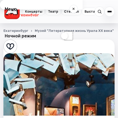
Меню
×
Концерты
Театр
Стендап
Выставки
Квест
Екатеринбург
Концерты
Екатеринбург
Музей "Литературная жизнь Урала XX века" у
Ночной режим
☀
☾
Театр
Стендап
Выставки
Квесты
Экскурсии
Спорт
События