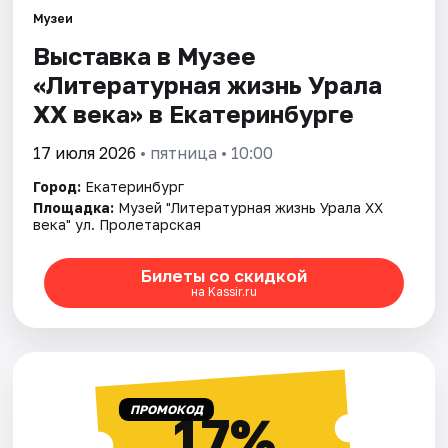
Музеи
Выставка в Музее
Города
«Литературная жизнь Урала
Площадки
ХХ века» в Екатеринбурге
Артисты
17 июля 2026
• пятница • 10:00
Город:
Екатеринбург
Рейтинги
Площадка:
Музей "Литературная жизнь Урала XX
века" ул. Пролетарская
Билеты со скидкой
на Kassir.ru
ПРОМОКОД
17%