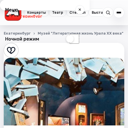
Меню
×
Концерты
Театр
Стендап
Выставки
Квест
Екатеринбург
Концерты
Екатеринбург
Музей "Литературная жизнь Урала XX века" у
Ночной режим
☀
☾
Театр
Стендап
Выставки
Квесты
Экскурсии
Спорт
События