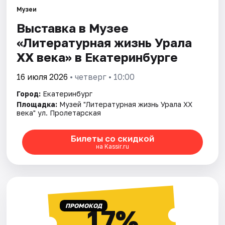
Музеи
Выставка в Музее
Города
«Литературная жизнь Урала
Площадки
ХХ века» в Екатеринбурге
Артисты
16 июля 2026
• четверг • 10:00
Город:
Екатеринбург
Рейтинги
Площадка:
Музей "Литературная жизнь Урала XX
века" ул. Пролетарская
Билеты со скидкой
на Kassir.ru
ПРОМОКОД
17%