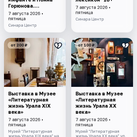
Горюнова.
7 августа 2026 •
Метафора,
пятница
7 августа 2026 •
метафизика,
пятница
Синара Центр
метаморфоза" 6+
Синара Центр
от 200 ₽
от 100 ₽
Выставка в Музее
Выставка в Музее
«Литературная
«Литературная
жизнь Урала ХIХ
жизнь Урала ХХ
века»
века»
7 августа 2026 •
7 августа 2026 •
пятница
пятница
Музей "Литературная
Музей "Литературная
жизнь Урала XIX века" на
жизнь Урала XX века" ул.