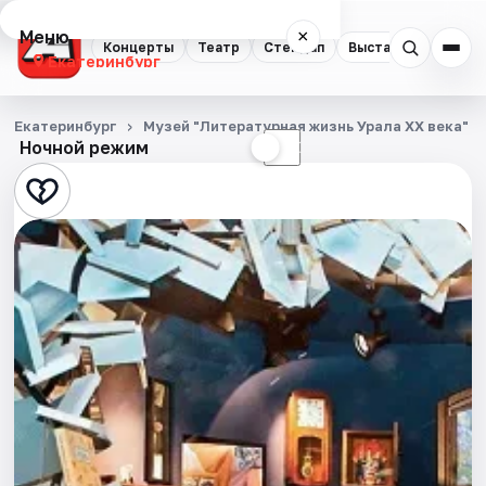
Меню
×
Концерты
Театр
Стендап
Выставки
Квест
Екатеринбург
Концерты
Екатеринбург
Музей "Литературная жизнь Урала XX века" у
Ночной режим
☀
☾
Театр
Стендап
Выставки
Квесты
Экскурсии
Спорт
События