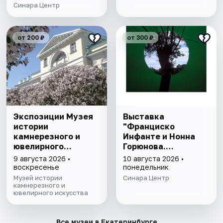
метаморфоза" 6+
Синара Центр
от 200 ₽
от 300 ₽
Экспозиции Музея
Выставка
истории
"Франциско
камнерезного и
Инфанте и Нонна
ювелирного
Горюнова.
искусства
Метафора,
9 августа 2026 •
10 августа 2026 •
метафизика,
воскресенье
понедельник
метаморфоза" 6+
Музей истории
Синара Центр
камнерезного и
ювелирного искусства
→
Все музеи в Екатеринбурге