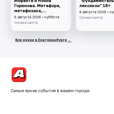
Инфанте и Нонна
"Фундаменталь
Горюнова. Метафора,
лексикон" 18+
метафизика,
8 августа 2026 • с
метаморфоза" 6+
8 августа 2026 • суббота
Синара Центр
Синара Центр
→
Все музеи в Екатеринбурге
Самые яркие события в вашем городе.