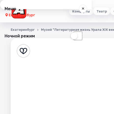
Меню
×
Концерты
Театр
Екатеринбург
Концерты
Екатеринбург
Музей "Литературная жизнь Урала XIX век
Ночной режим
☀
☾
Театр
Стендап
Выставки
Квесты
Экскурсии
Спорт
События