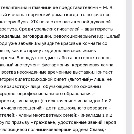
теллигенции и главными ее представителями – М. Я.
ый и очень творческий роман когда-то потряс все
атеринбурга XIX века с его насыщенной духовной
ература. Среди уральских писателей – авантюристы,
радальцы, заговорщики, революционеры&hellip; Целый
люди уже забыли.Вы увидите красивые комнаты со
аете, как в старину люди делали свою жизнь
 время. Вас ждут предметы быта, которые теперь
альный инструмент фисгармония, керосиновая лампа,
и всегда неожиданные временные выставки.Контакт
егории билетов:Входной билет (льготный)- лица, не
о возраста);- лица, обучающиеся по основным
среднегопрофессионального образования;-
рости;- инвалиды (за исключением инвалидов 1 и 2
ия числа посещений:- дети дошкольного возраста;-
телей;- члены многодетных семей;- инвалиды 1 и 2
у по призыву;- граждане, удостоенные званий Героя
 являющиеся полнымикавалерами ордена Славы;-